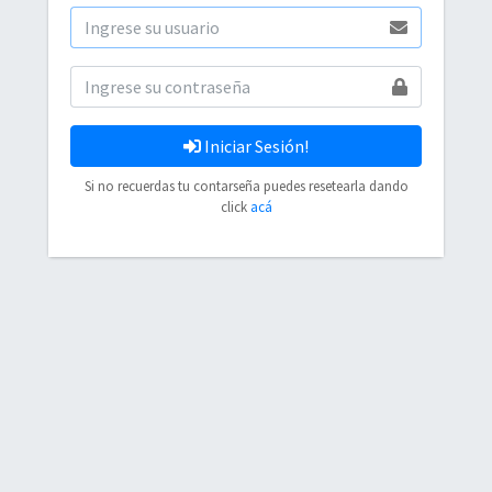
Iniciar Sesión!
Si no recuerdas tu contarseña puedes resetearla dando
click
acá